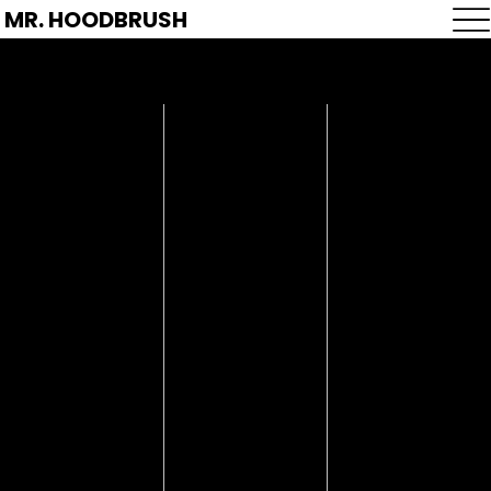
MR. HOODBRUSH
מברשת מכסה
המנוע
למעלה מ-2 עשורים של ניסיון ביצירה והגשה
במצוינות
אמן איירבראש
מומחה לאירועים
מבוסס בלוס אנג'לס