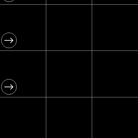
[ Type ]
[05]
בידור לאירועי
אופנה ואביזרים
איירבראש אופנה
[ Year ]
2025
[ Type ]
[06]
ציורי קיר גרפיטי
תרסיס גרפיטי
אינטראקטיביים
ואיירבראש
[ Year ]
2025