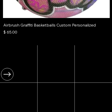
Airbrush Graffiti Basketballs Custom Personalized
מחיר
[ Type ]
[01]
עיצוב בגדים
עיצוב איירבראש
ולבוש איירבראש
אופנה
[ Year ]
2025
[ Type ]
[02]
סטנסילים
סטנסיל
מותאמים אישית
[ Year ]
מאת
2025