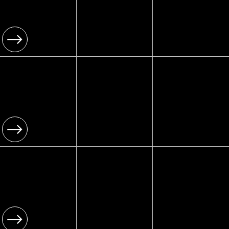
Mr.Hoodbrus
h
[ Type ]
[03]
תפאורה
עיצוב אירועים
ותפאורות
[ Year ]
לאירועים
2025
[ Type ]
[04]
איירבראש
איירבראש קעקועים
קעקועים בידור
[ Year ]
אירועי אמנות גוף
2025