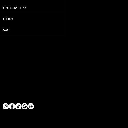
יצירה אמנותית
הצהרת נגישות
אודות
מדיניות פרטיות
מגע
2025 @ MHB
SERVICE AREAS
LOS ANGELES COUNTY
ORANGE COUNTY
VENTURA COUNTY
SAN DIEGO COUNTY
GET IN TOUCH
MRHOODBRUSH@GMAIL.COM
1 818 -625-6457
© 2026 BY MR. HOODBRUSH INC. POWERED BY
GOZOEK.COM