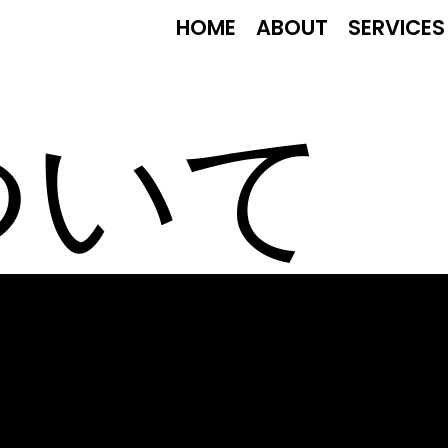
HOME
ABOUT
SERVICES
ついて