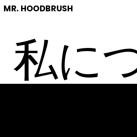
MR. HOODBRUSH
私に