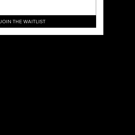
JOIN THE WAITLIST
につ