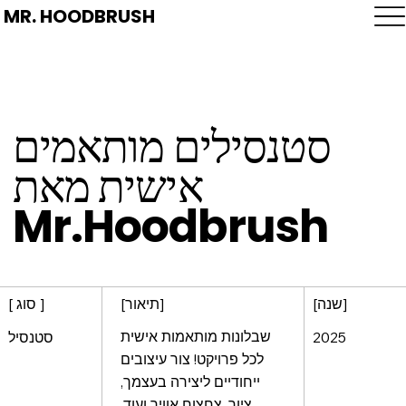
MR. HOODBRUSH
סטנסילים מותאמים
אישית מאת
Mr.Hoodbrush
[שנה]
[תיאור]
[ סוג ]
שבלונות מותאמות אישית
2025
סטנסיל
לכל פרויקט! צור עיצובים
ייחודיים ליצירה בעצמך,
ציור, צחצוח אוויר ועוד.